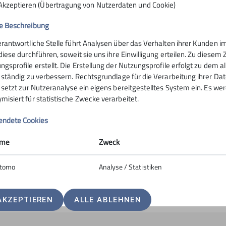
Akzeptieren (Übertragung von Nutzerdaten und Cookie)
Jetzt online Mitglied werden
e Beschreibung
Du möchtest (dich) mehr bewegen, deine F
erantwortliche Stelle führt Analysen über das Verhalten ihrer Kunden
vielleicht ehrenamtlich engagieren od
 diese durchführen, soweit sie uns ihre Einwilligung erteilen. Zu die
erleben? Als Mitglied bei uns in der Sekt
ngsprofile erstellt. Die Erstellung der Nutzungsprofile erfolgt zu dem 
aktiv zu werden und aktiv am Vereinslebe
e ständig zu verbessern. Rechtsgrundlage für die Verarbeitung ihrer Daten
Angebot zum Mitmachen, Mitgestalten 
e setzt zur Nutzeranalyse ein eigens bereitgestelltes System ein. Es w
misiert für statistische Zwecke verarbeitet.
Werde jetzt Mitglied, komme bei uns in d
ndete Cookies
unkompliziert den Online-Antrag aus un
me
Zweck
zum Online-Antrag
tomo
Analyse / Statistiken
© DAV /Silvan Metz
AKZEPTIEREN
ALLE ABLEHNEN