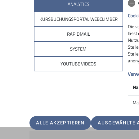
ANALYTICS
Cooki
KURSBUCHUNGSPORTAL WEBCLIMBER
Die v
lässt
RAPIDMAIL
Nutzu
Stell
SYSTEM
Stell
anony
YOUTUBE VIDEOS
Verwe
Na
Ma
ALLE AKZEPTIEREN
AUSGEWÄHLTE 