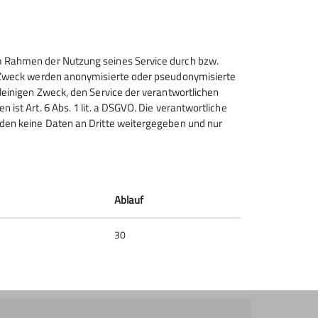
reizeit aktiver und sinnvoller gestalten, dich
 im Rahmen der Nutzung seines Service durch bzw.
er mehr Bergmomente, Abenteuer und Natur
sem Zweck werden anonymisierte oder pseudonymisierte
ion hast du viele Möglichkeiten, aktiv zu sein,
alleinigen Zweck, den Service der verantwortlichen
n teilzunehmen. Wir bieten dir ein vielfältiges
 ist Art. 6 Abs. 1 lit. a DSGVO. Die verantwortliche
und Mitwirken.
erden keine Daten an Dritte weitergegeben und nur
er Geschäftsstelle vorbei oder fülle ganz
d finde dein Abenteuer.
Ablauf
30