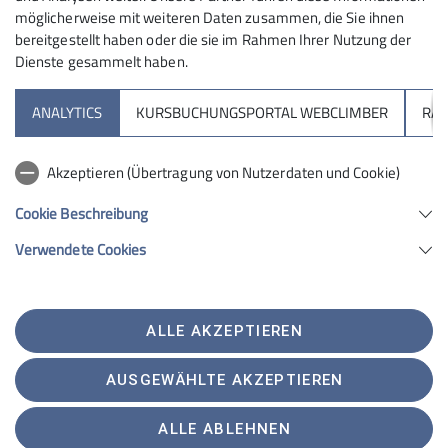
möglicherweise mit weiteren Daten zusammen, die Sie ihnen
© diekletterarena
Teamwork makes the top work!
bereitgestellt haben oder die sie im Rahmen Ihrer Nutzung der
Dienste gesammelt haben.
Du hast Fragen zu Kursen, brauchst einen Tipp für dein
nächstes Projekt oder einfach einen guten Kaffee?
ANALYTICS
KURSBUCHUNGSPORTAL WEBCLIMBER
RAP
Sprich uns an – wir sind für dich da!
Akzeptieren (Übertragung von Nutzerdaten und Cookie)
Lerne unser Team kennen
Cookie Beschreibung
Verwendete Cookies
Jobs
ALLE AKZEPTIEREN
AUSGEWÄHLTE AKZEPTIEREN
ALLE ABLEHNEN