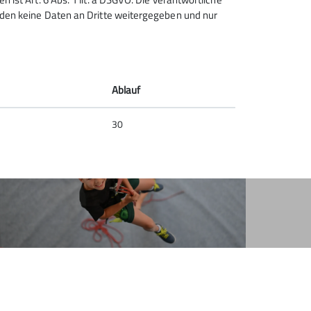
erden keine Daten an Dritte weitergegeben und nur
Ablauf
EVE´s
30
© diekletterarena
inverständniserklärungen