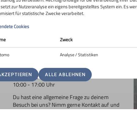
e setzt zur Nutzeranalyse ein eigens bereitgestelltes System ein. Es w
misiert für statistische Zwecke verarbeitet.
ndete Cookies
me
Zweck
KONTAKT
tomo
Analyse / Statistiken
Bürozeiten
AKZEPTIEREN
ALLE ABLEHNEN
Montag bis Freitag
10:00 - 17:00 Uhr
Du hast eine allgemeine Frage zu deinem
Besuch bei uns? Nimm gerne Kontakt auf und
schreibe uns eine
E-Mail
oder ruf uns direkt an.
Telefon:
07131 6490275
E-Mail:
info@diekletterarena.de
E