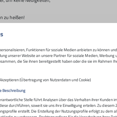
er, um keine Neuigkeiten,
n zu heißen!
es
ersonalisieren, Funktionen für soziale Medien anbieten zu können und 
ng unserer Website an unsere Partner für soziale Medien, Werbung un
sammen, die Sie ihnen bereitgestellt haben oder die sie im Rahmen I
Akzeptieren (Übertragung von Nutzerdaten und Cookie)
e Beschreibung
ine für die
uppe
News: Trainer*in für Ki
erantwortliche Stelle führt Analysen über das Verhalten ihrer Kunden
 diese durchführen, soweit sie uns ihre Einwilligung erteilen. Zu die
17.07.2026
ngsprofile erstellt. Die Erstellung der Nutzungsprofile erfolgt zu dem 
e ständig zu verbessern. Rechtsgrundlage für die Verarbeitung ihrer Daten