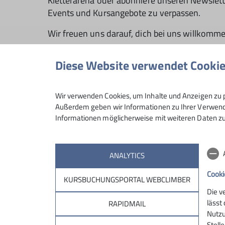
Kletterarena oder abonniere unseren Newslett
Events und Kursangebote zu verpassen.
Wir freuen uns darauf, dich bei uns willkomme
Diese Website verwendet Cooki
Wir verwenden Cookies, um Inhalte und Anzeigen zu p
News & Updates
Außerdem geben wir Informationen zu Ihrer Verwendu
Informationen möglicherweise mit weiteren Daten zu
ANALYTICS
Cooki
News: Neue Term
KURSBUCHUNGSPORTAL WEBCLIMBER
slager in der Kletterarena
Krebsklettergr
Die v
lässt
RAPIDMAIL
6
20.07.2026
Nutzu
Stell