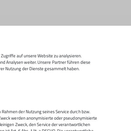
Zugriffe auf unsere Website zu analysieren.
d Analysen weiter. Unsere Partner führen diese
hrer Nutzung der Dienste gesammelt haben.
ndergeburtstage
Stille Stunde
 im Rahmen der Nutzung seines Service durch bzw.
sem Zweck werden anonymisierte oder pseudonymisierte
17.07.2026
alleinigen Zweck, den Service der verantwortlichen
 ist Art. 6 Abs. 1 lit. a DSGVO. Die verantwortliche