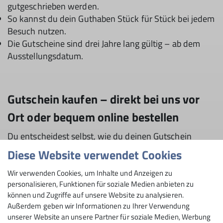
gutgeschrieben werden.
So kannst du dein Guthaben Stück für Stück bei jedem
Besuch nutzen.
Die Gutscheine sind drei Jahre lang gültig – ab dem
Ausstellungsdatum.
Gutschein kaufen – direkt bei uns vor
Ort oder bequem online bestellen
Du entscheidest selbst, wie du deinen Gutschein
erhalten möchtest – persönlich in der Kletterarena
Diese Website verwendet Cookies
oder ganz einfach über den Onlinekauf.
Wir verwenden Cookies, um Inhalte und Anzeigen zu
Wenn du lieber vorbeikommst:
personalisieren, Funktionen für soziale Medien anbieten zu
können und Zugriffe auf unsere Website zu analysieren.
Während unserer Öffnungszeiten stellen wir dir den
Außerdem geben wir Informationen zu Ihrer Verwendung
Gutschein gerne vor Ort aus – zum Mitnehmen oder
unserer Website an unsere Partner für soziale Medien, Werbung
Verschenken.