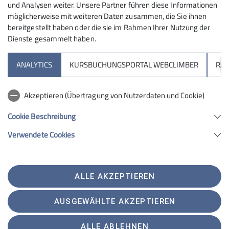
und Analysen weiter. Unsere Partner führen diese Informationen
möglicherweise mit weiteren Daten zusammen, die Sie ihnen
Du bevorzugst es schnell, praktisch und ganz
bereitgestellt haben oder die sie im Rahmen Ihrer Nutzung der
unkompliziert:
Dienste gesammelt haben.
Einfach Gutschein im Online-Gutscheinshop
auswählen, als PDF erhalten und bequem zu Hause
ANALYTICS
KURSBUCHUNGSPORTAL WEBCLIMBER
RAP
ausdrucken.
Akzeptieren (Übertragung von Nutzerdaten und Cookie)
Cookie Beschreibung
Du brauchst den Gutschein sofort? Dann
Verwendete Cookies
nutze unseren Online-Gutscheinshop:
ALLE AKZEPTIEREN
AUSGEWÄHLTE AKZEPTIEREN
ALLE ABLEHNEN