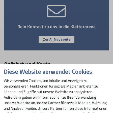
Dein Kontakt zu uns in die Kletterarena
Zur Anfrageseite
Anfahrt und Karte
Diese Website verwendet Cookies
Bio
Wir verwenden Cookies, um Inhalte und Anzeigen zu
personalisieren, Funktionen für soziale Medien anbieten zu
Am besten kommt ihr mit dem Rad!
können und Zugriffe auf unsere Website zu analysieren.
Außerdem geben wir Informationen zu Ihrer Verwendung
Der Neckartal-Radweg bringt euch ganz entspannt zu
unserer Website an unsere Partner für soziale Medien, Werbung
uns – einfach noch kurz über die Karl-Wüst-Brücke
und Analysen weiter. Unsere Partner führen diese Informationen