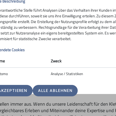
e Beschreibung
erantwortliche Stelle führt Analysen über das Verhalten ihrer Kunden
 diese durchführen, soweit sie uns ihre Einwilligung erteilen. Zu die
d)
ngsprofile erstellt. Die Erstellung der Nutzungsprofile erfolgt zu dem 
ffen für Neues?
e ständig zu verbessern. Rechtsgrundlage für die Verarbeitung ihrer Daten
st auch in stressigen Situationen ruhig?
e setzt zur Nutzeranalyse ein eigens bereitgestelltes System ein. Es w
misiert für statistische Zwecke verarbeitet.
ndete Cookies
 hast du als flexibler Teamplayer*in Freude am Umgang mit
r*in durch und durch?
me
Zweck
d)
icht so schnell aus der Fassung bringen, bewahrst Ruhe un
erbereich – Anleiten vom Kids Gruppen?
Freude am Umgang mit Kindern?
tomo
Analyse / Statistiken
t?
euer, Ausbildung auch über die Sektion möglich)
setzbar?
n oder eine andere Kletterausbildung und Lust dein Klette
rsen (Schulklassen, Kinder- Schnupperklettern, Kletterzw
tischen Sicherungsgerät?
in in der Kletterarena.
AKZEPTIEREN
ALLE ABLEHNEN
Team.
 ggf. mal samstags
ellen immer aus. Wenn du unsere Leidenschaft für den Klett
ergleichbares Erleben und Miteinander deine Expertise und 
 am Seil & Bouldern (2 Std.) und/oder
äre