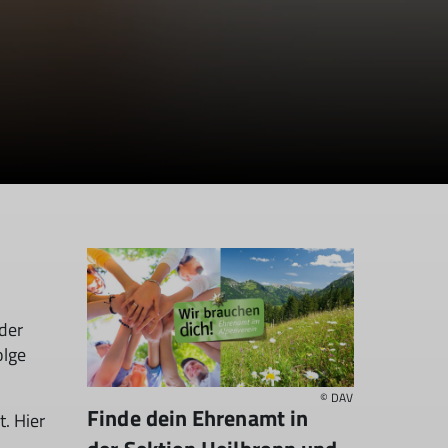
der
olge
© DAV
Finde dein Ehrenamt in
t. Hier