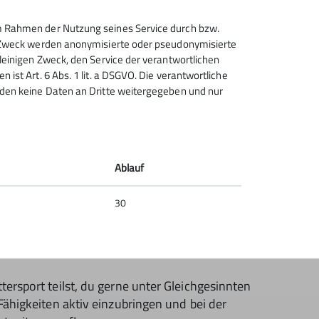
 im Rahmen der Nutzung seines Service durch bzw.
sem Zweck werden anonymisierte oder pseudonymisierte
alleinigen Zweck, den Service der verantwortlichen
 ist Art. 6 Abs. 1 lit. a DSGVO. Die verantwortliche
erden keine Daten an Dritte weitergegeben und nur
 Kindern, bist kommunikativ und hast das Herz
Ablauf
d behältst stets den Überblick.
30
rwissen anderen zu vermitteln? Toll! Dann
erge, Kletter- und Boulderwerkstatt &
ersport teilst, du gerne unter Gleichgesinnten
Fähigkeiten aktiv einzubringen und bei der