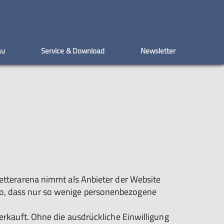
au
Service & Download
Newsletter
 Orgas
Besuch
Firmen
DAV Gruppen
Mitgliedermagazine
Rückblicke
Sicher Klettern
Bistro
Zusatzangebote
Faszination Klettern
Bodennah sichern und klettern
Kletterarena nimmt als Anbieter der Website
 so, dass nur so wenige personenbezogene
kauft. Ohne die ausdrückliche Einwilligung