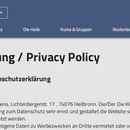
EN
os
Die Halle
Kurse & Gruppen
Routenb
ng / Privacy Policy
der & Teens
AV Mitglied werden
Jobs
Öffnungszeiten & Anfahrt
Familien
Kindergeburtstag
Kurskalender
Rückmeldung
Schulklassen & soz.
Team
FAQ erster 
nschutzerklärung
arena, Lichtenbergerstr. 17 , 74076 Heilbronn. Die/Der Die 
ung zum Datenschutz sehr ernst und gestaltet die Website
utzt werden.
ene Daten zu Werbezwecken an Dritte vermietet oder ver