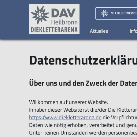
MITGLIED WERD
Aktuelles
Inf
Schnuppern
Datenschutzerkläru
Preise
Formulare
Einsteiger
Fakten
News, Updates & Events
Fortgeschrittene
Gutscheine
Kin
D
Eintrittpreise
Kurspreise
Materialverleih
Über uns und den Zweck der Date
Willkommen auf unserer Website.
Inhaber dieser Website ist die/der Die Kletter
https://www.diekletterarena.de
die Verpflicht
Daten wie nötig erhoben, verarbeitet und gen
Unter keinen Umständen werden personenbezog