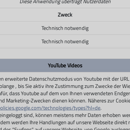
Diese Anwendung überträgt Nutzerdaten
Zweck
Technisch notwendig
Technisch notwendig
YouTube Videos
 den erweiterte Datenschutzmodus von Youtube mit der UR
olange , bis Sie aktiv ihre Zustimmung zum Zwecke der Wie
dafür, dass Youtube auf dem von Ihnen verwendeten Endgerä
nd Marketing-Zwecken dienen können. Näheres zur Cookie
/policies.google.com/technologies/types?hl=de
.
ogle eingeloggt sind, können meistens mehr Daten erhoben 
Zudem werden Ihre Handlungen auf unsere Webseite direkt 
nd des “Surfens” auf unserer Webseite, von Google auslogg