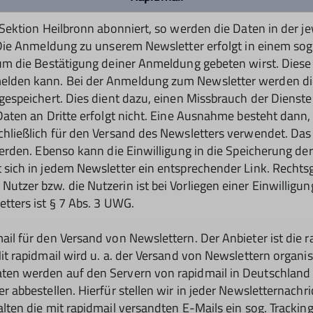
Sektion Heilbronn abonniert, so werden die Daten in der j
Die Anmeldung zu unserem Newsletter erfolgt in einem sog.
um die Bestätigung deiner Anmeldung gebeten wirst. Diese 
lden kann. Bei der Anmeldung zum Newsletter werden die 
gespeichert. Dies dient dazu, einen Missbrauch der Dienst
aten an Dritte erfolgt nicht. Eine Ausnahme besteht dann, 
chließlich für den Versand des Newsletters verwendet. D
werden. Ebenso kann die Einwilligung in die Speicherung d
sich in jedem Newsletter ein entsprechender Link. Rechtsg
er bzw. die Nutzerin ist bei Vorliegen einer Einwilligung 
tters ist § 7 Abs. 3 UWG.
il für den Versand von Newslettern. Der Anbieter ist die 
 rapidmail wird u. a. der Versand von Newslettern organisie
en werden auf den Servern von rapidmail in Deutschland 
 abbestellen. Hierfür stellen wir in jeder Newsletternachr
ten die mit rapidmail versandten E-Mails ein sog. Tracking